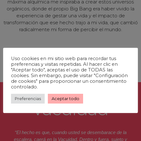
máxima alquímica me inspiraba a crear estos universos
orgánicos, donde el propio Big Bang era haber vivido la
experiencia de gestar una vida y el impacto de
transformación que ese hecho trajo a mi vida, que cambió
radicalmente mi forma de percibir el mundo.
Uso cookies en mi sitio web para recordar tus
preferencias y visitas repetidas. Al hacer clic en
"Aceptar todo", aceptas el uso de TODAS las
cookies. Sin embargo, puede visitar "Configuración
de cookies" para proporcionar un consentimiento
controlado.
Preferencias
Aceptar todo
Vacuidad
“El hecho es que, cuando usted se desembarace de la
escalera, caerá en la Vacuidad. Dentro y fuera, sujeto y