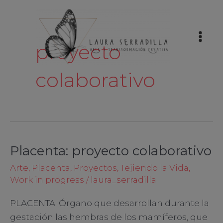
Ir
Mai
al
Men
contenido
proyecto
colaborativo
Placenta: proyecto colaborativo
Placenta:
proyecto
Arte
,
Placenta
,
Proyectos
,
Tejiendo la Vida
,
colaborativo
Work in progress
/
laura_serradilla
PLACENTA: Órgano que desarrollan durante la
gestación las hembras de los mamíferos, que