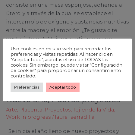
consiste en una masa esponjosa, adherida al
útero, y a través de la cual se establece el
intercambio de oxígeno y sustancias nutritivas
entre la madre y el embrión. ¿Te gusta o te
gustaría tejer? ¿Quieres participar en un
proyecto artístico colaborativo? […]
Uso cookies en mi sitio web para recordar tus
preferencias y visitas repetidas. Al hacer clic en
"Aceptar todo", aceptas el uso de TODAS las
Leer más »
cookies. Sin embargo, puede visitar "Configuración
de cookies" para proporcionar un consentimiento
controlado.
Preferencias
Aceptar todo
Nuevo año, nuevos proyectos
Nuevo
año,
Arte
,
Placenta
,
Proyectos
,
Tejiendo la Vida
,
nuevos
Work in progress
/
laura_serradilla
proyectos
Se inicia el año lleno de nuevo proyectos y