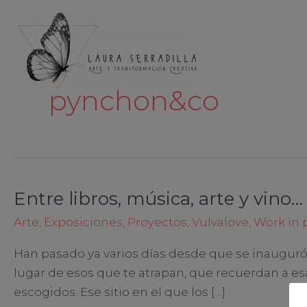
Ir
al
contenido
pynchon&co
Entre libros, música, arte y vino…
Entre
libros,
Arte
,
Exposiciones
,
Proyectos
,
Vulvalove
,
Work in 
música,
Han pasado ya varios días desde que se inaugur
arte
lugar de esos que te atrapan, que recuerdan a es
y
escogidos. Ese sitio en el que los […]
vino…