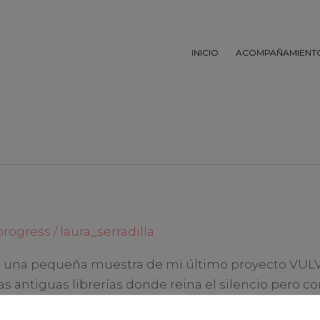
INICIO
ACOMPAÑAMIENT
progress
/
laura_serradilla
ó una pequeña muestra de mi último proyecto VULV
as antiguas librerías donde reina el silencio pero 