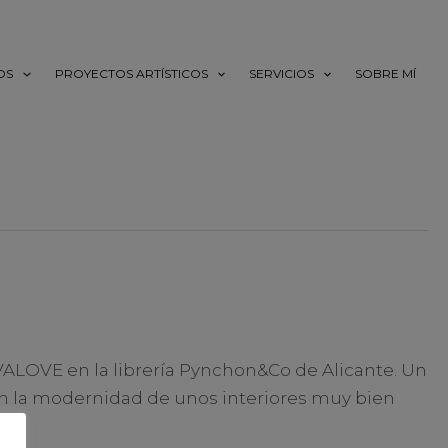
OS
PROYECTOS ARTÍSTICOS
SERVICIOS
SOBRE MÍ
ALOVE en la librería Pynchon&Co de Alicante. Un
con la modernidad de unos interiores muy bien