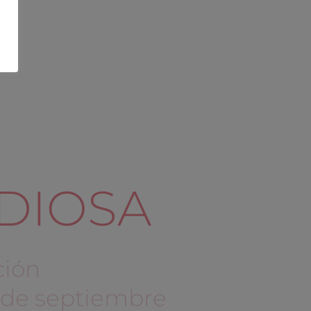
 DIOSA
ción
 de septiembre