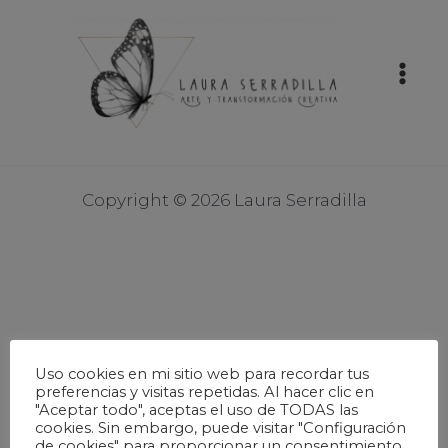
Ir
Mai
al
Men
contenido
Copyright © 2026 Laura Serradilla
Uso cookies en mi sitio web para recordar tus
preferencias y visitas repetidas. Al hacer clic en
"Aceptar todo", aceptas el uso de TODAS las
cookies. Sin embargo, puede visitar "Configuración
de cookies" para proporcionar un consentimiento