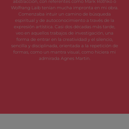
abstracción, con referentes como Mark Rothko o
Wolfrang Laib tenían mucha impronta en mi obra.
Comenzaba intuir un camino de búsqueda
espiritual y de autoconocimiento a través de la
expresión artística. Casi dos décadas más tarde,
veo en aquellos trabajos de investigación, una
forma de entrar en la creatividad y el silencio,
sencilla y disciplinada, orientada a la repetición de
formas, como un mantra visual, como hiciera mi
admirada Agnes Martin.